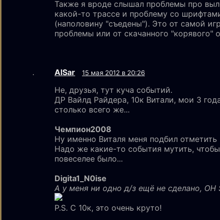
Также я вроде слышал проблемы про выл
какой-то трассе и проблему со шрифтам
(наполовину "съедены"). Это от самой иг
проблемы или от скачанного "корявого" 
AlSar
15 мая 2012 в 20:26
Не, друзья, тут куча событий.
ДР Вайлд Райдера, 10к Витали, мои 3 год
столько всего же...
Чемпион2008
Ну именно Виталя меня подбил отметить 
Надо же какие-то события мутить, чтобы
повеселее было...
Digita1_N0ise
А у меня ни одно д/з ещё не сделано, OH 
P.S. С 10к, это очень круто!