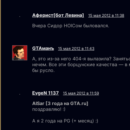
Аферист[бот Левина]
15 мая 2012 в 11:38
Вчера Сидор HOICом быловался.
GTAмaнъ
15 мая 2012 в 11:43
А, это из-за него 404-я вылазила? Занять
нечем. Все эти борцунские качества — в
бы русло.
EvgeN 1137
15 мая 2012 в 11:59
AlSar [3 года на GTA.ru]
поздравляю! :)
А я 2 года на PG (+ месяц) :)