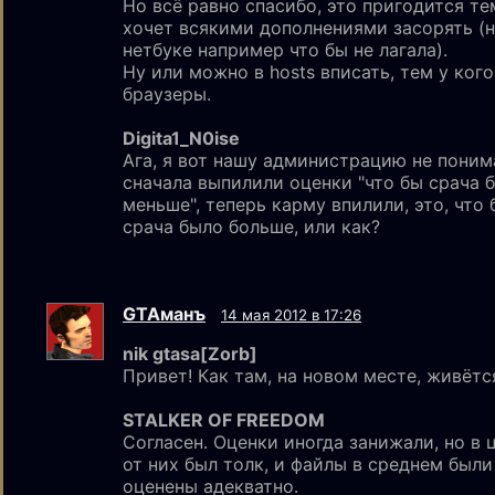
Но всё равно спасибо, это пригодится те
хочет всякими дополнениями засорять (
нетбуке например что бы не лагала).
Ну или можно в hosts вписать, тем у ког
браузеры.
Digita1_N0ise
Ага, я вот нашу администрацию не поним
сначала выпилили оценки "что бы срача 
меньше", теперь карму впилили, это, что 
срача было больше, или как?
GTAмaнъ
14 мая 2012 в 17:26
nik gtаsа[Zorb]
Привет! Как там, на новом месте, живётс
STALKER OF FREEDOM
Согласен. Оценки иногда занижали, но в 
от них был толк, и файлы в среднем были
оценены адекватно.