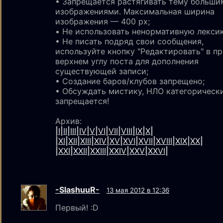
• Запрещается растягивать тему больши
изображениями. Maксимальная ширина
изображения — 400 px;
• Не использовать ненормативную лексик
• Не писать подряд свои сообщения,
используйте кнопку "Редактировать" в п
верхнем углу поста для дополнения
существующей записи;
• Создание баров/клубов запрещено;
• Обсуждать мистику, НЛО категорическ
запрещается!
Архив:
|
I
|
II
|
III
|
IV
|
V
|
VI
|
VII
|
VIII
|
IX
|
X
|
|
XI
|
XII
|
XIII
|
XIV
|
XV
|
XVI
|
XVII
|
XVIII
|
XIX
|
XX
|
|
XXI
|
XXII
|
XXIII
|
XXIV
|
XXV
|
XXVI
|
-SlashuuR-
13 мая 2012 в 12:36
Первый! :D