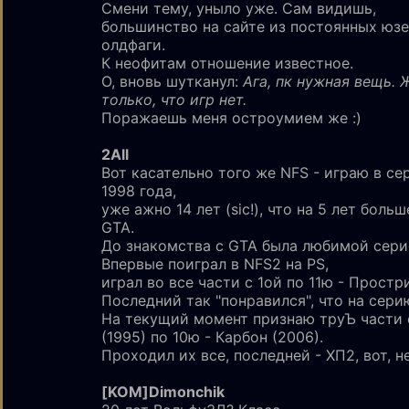
Смени тему, уныло уже. Сам видишь,
большинство на сайте из постоянных юзе
олдфаги.
К неофитам отношение известное.
О, вновь шутканул:
Ага, пк нужная вещь. 
только, что игр нет.
Поражаешь меня остроумием же :)
2All
Вот касательно того же NFS - играю в се
1998 года,
уже ажно 14 лет (sic!), что на 5 лет больш
GTA.
До знакомства с GTA была любимой сери
Впервые поиграл в NFS2 на PS,
играл во все части с 1ой по 11ю - Простри
Последний так "понравился", что на сери
На текущий момент признаю труЪ части 
(1995) по 10ю - Карбон (2006).
Проходил их все, последней - ХП2, вот, н
[KOM]Dimonchik