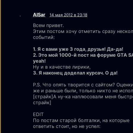
AlSar
14 мая 2012 в 23:18
Всем привет.
Этим постом хочу отметить сразу неско
событий:
1. Я с вами уже 3 года, друзья! Да-да!
2. Это мой 1000-й пост на форуме GTA S
yeah!
Ну и в качестве лирики,
3. Я наконец доделал курсач. О да!
P.S. Что опять творится с сайтом? Оценк
же и раньше были, только никто не испол
[страйк]А ну-ка наплюсовали меня быстро
страйк]
EDIT
По постам старой болталки, на которые
ответить стоит, но не успел: