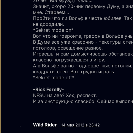
20 лет Вольфу3Д? Класс.
Значит, скоро 20-ник первому Думу, а зн
мне. Стареем...
Пройти что ли Вольф в честь юбилея. Так
не доходили.
*Sekret mode on*
Вот что ни говроите, графон в Вольфе уны
В Думе все уже красочно - текстуры стен
потолков, освещение разное.
Играешь, и сам домысливаешь обстановк
классно погружаешься в игру.
А в Вольфе ватно - одноцветные потолки,
квадраты стен. Вот трудно играть
*Sekret mode off*
-Rick Forelly-
NFSU на аве? Хех, респект.
И за инструкцию спасибо. Сейчас выполн
Wild Rider
14 мая 2012 в 23:42