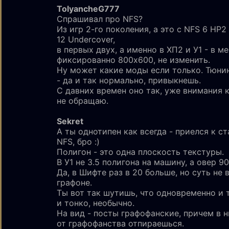
TolyancheG777
Спрашивал про NFS?
Из игр 2-го поколения, а это с NFS 6 HP2
12 Undercover,
в первых двух, а именно в ХП2 и У1 - в м
фиксированно 800х600, не изменить.
Ну может какие моды если только. Тюнин
- да и так нормально, привыкнешь.
С давних времен оно так, уже внимания 
не обращаю.
Sekrеt
А ты однотипен как всегда - приелся к с
NFS, бро :)
Полигон - это одна плоскость текстуры.
В У1 не 3.5 полигона на машину, а овер 90
Да, в Шифте раз в 20 больше, но суть не 
графоне.
Ты вот так шутишь, что одновременно и 
и тонко, необычно.
На вид - посты графофанские, причем в н
от графофанства отпираешься.