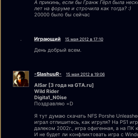
А прикинь, если бы Гранж Гёрл была нес
лет на форуме и строчила как тогда? :)
20000 было бы сейчас
Играющий
15 мая 2012 в 17:10
День добрый всем.
-SlashuuR-
15 мая 2012 в 19:06
AlSar [3 года на GTA.ru]
Wild Rider
Digita1_N0ise
Поздравляю =D
Я тут думаю скачать NFS Porshe Unleashe
играл отпишитесь, как игруля? На PS1 игр
далеком 2002г., игра офигенная, а на ПК 
И не будет ли конфликтовать игра с Wind