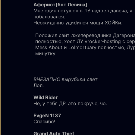
Аферист[бот Левина]
Мне один петушок в ЛУ надоел давеча, я
побаловался.
Неожиданно удиdился мощи ХОЙКи.
Положил сайт лжепереводчика Дагерон
полностью, хост ЛУ vrocker-hosting с се
Mess About и Lolmortuary полностью, Лу
минутку
ВНЕЗАПНО вырубили свет
Лол.
Wild Rider
Не, у тебя ДР, это покруче, чо.
EvgeN 1137
Спасибо!
Grand Auto Thief