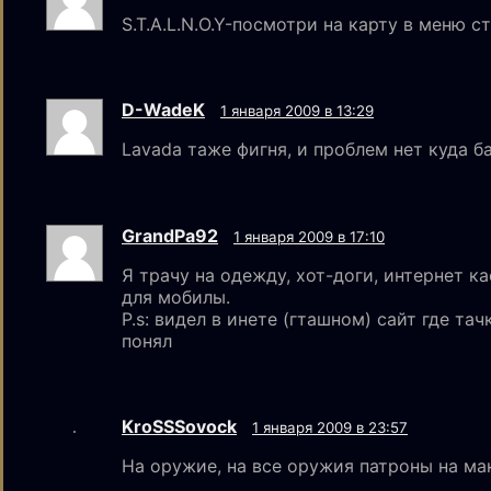
S.T.A.L.N.O.Y-посмотри на карту в меню с
D-WadeK
1 января 2009 в 13:29
Lavada таже фигня, и проблем нет куда б
GrandPa92
1 января 2009 в 17:10
Я трачу на одежду, хот-доги, интернет к
для мобилы.
P.s: видел в инете (гташном) сайт где та
понял
KroSSSovock
1 января 2009 в 23:57
На оружие, на все оружия патроны на м