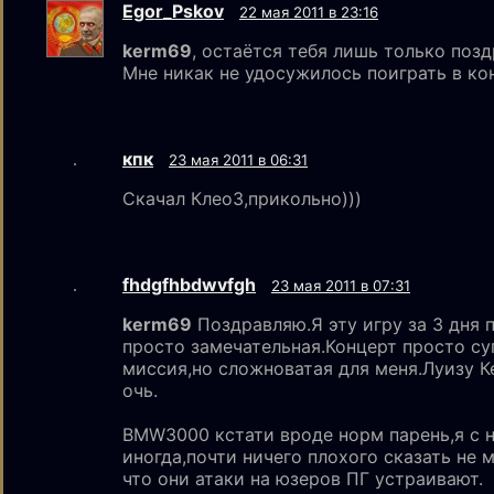
Egor_Pskov
22 мая 2011 в 23:16
kerm69
, остаётся тебя лишь только поздр
Мне никак не удосужилось поиграть в ко
кпк
23 мая 2011 в 06:31
Скачал Клео3,прикольно)))
fhdgfhbdwvfgh
23 мая 2011 в 07:31
kerm69
Поздравляю.Я эту игру за 3 дня 
просто замечательная.Концерт просто су
миссия,но сложноватая для меня.Луизу 
очь.
BMW3000 кстати вроде норм парень,я с 
иногда,почти ничего плохого сказать не 
что они атаки на юзеров ПГ устраивают.