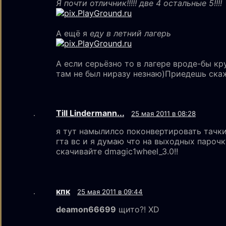
Я почти отличник!!!!! две 4 остальные 5!!!!
А ещё я
еду в летний лагерь
А если серьёзно то в лагере вроде-бы кр
там не был ниразу незнаю)Приедешь ска
Till Lindermann...
25 мая 2011 в 08:28
я тут намылилсо поконвертировать тачки 
гта вс и я думаю что на выходных парочк
скачивайте dmagic1wheel_3.0!!
кпк
25 мая 2011 в 09:44
deamon66699
щито?! XD