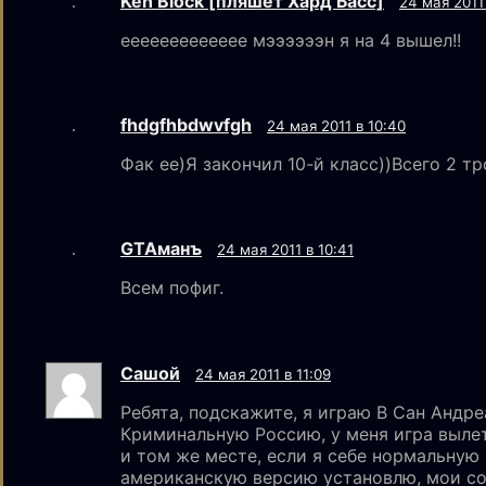
Ken Block [пляшет Хард Басс]
24 мая 2011
еееееееееееее мээээээн я на 4 вышел!!
fhdgfhbdwvfgh
24 мая 2011 в 10:40
Фак ее)Я закончил 10-й класс))Всего 2 тр
GTAмaнъ
24 мая 2011 в 10:41
Всем пофиг.
Сашой
24 мая 2011 в 11:09
Ребята, подскажите, я играю В Сан Андре
Криминальную Россию, у меня игра выле
и том же месте, если я себе нормальную
американскую версию установлю, мои со