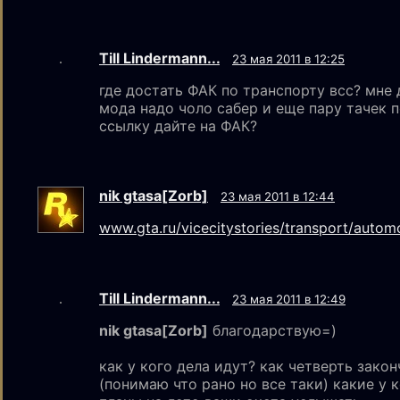
Till Lindermann...
23 мая 2011 в 12:25
где достать ФАК по транспорту всс? мне 
мода надо чоло сабер и еще пару тачек по
ссылку дайте на ФАК?
nik gtаsа[Zorb]
23 мая 2011 в 12:44
www.gta.ru/vicecitystories/transport/automo
Till Lindermann...
23 мая 2011 в 12:49
nik gtаsа[Zorb]
благодарствую=)
как у кого дела идут? как четверть зако
(понимаю что рано но все таки) какие у 