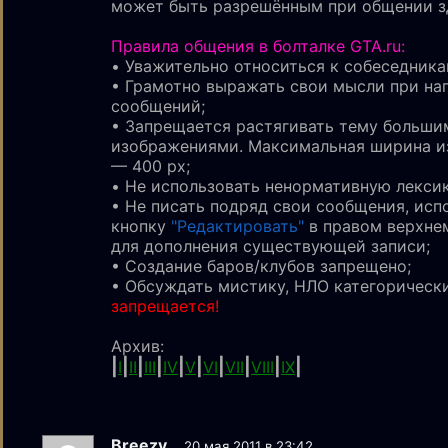
может быть разрешённым при общении з
Правила общения в болталке GTA.ru:
• Уважительно относиться к собеседника
• Грамотно выражать свои мысли при на
сообщений;
• Запрещается растягивать тему больши
изображениями. Maксимальная ширина 
— 400 px;
• Не использовать ненормативную лексик
• Не писать подряд свои сообщения, исп
кнопку
"Редактировать"
в правом верхнем
для дополнения существующей записи;
• Создание баров/клубов запрещено;
• Обсуждать мистику, НЛО категорическ
запрещается!
Архив:
|
|
|
|
|
|
|
|
|
|
I
II
III
IV
V
VI
VII
VIII
IX
Breezy.
20 мая 2011 в 23:42