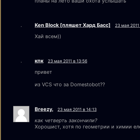
планы на лето ваши охота услышать
Ken Block [пляшет Хард Басс]
23 мая 2011 
Хай всем))
кпк
23 мая 2011 в 13:56
привет
из VCS что за Domestobot??
Breezy.
23 мая 2011 в 14:13
как четверть закончили?
Хорошист, хотя по геометрии и химии еле