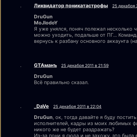
Ликвидатор поникатастрофы
25 декабря 2
DruGun
MoJlodoY
Я уже унялся, поняч полежал несколько ч
можно уходить, подальше от ПГ... Команд
вернусь к разбану основного аккаунта (н
GTAмaнъ
25 декабря 2011 в 21:59
DruGun
Всё правильно сказал.
_DaVe
25 декабря 2011 в 22:04
DruGun
, ок, тогда давайте я буду постит
исполнителей, кадры из моих любимых ф
никого же не будет раздражать?
Из-за пони я сюда и не захожу, это была 