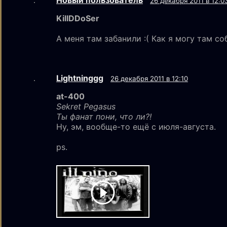
Новый пользoватeль
26 декабря 2011 в 12:0
KillDDoSer
А меня там забанили :( Как я могу там со
Lightninggg
26 декабря 2011 в 12:10
at-400
Sekret Pegasus
Ты фанат пони, что ли?!
Ну, эм, вообще-то ещё с июля-августа.
ps.