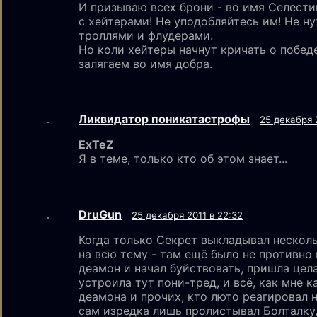
И призываю всех брони - во имя Селестии
с хейтерами! Не уподобляйтесь им! Не н
троллями и флудерами.
Но коли хейтеры начнут кричать о победе
залягаем во имя добра.
Ликвидатор поникатастрофы
25 декабря 
ExTeZ
Я в теме, только кто об этом знает...
DruGun
25 декабря 2011 в 22:32
Когда только Секрет выкладывал нескол
на всю тему - там ещё было не противно 
деамон и начал буйствовать, пришла цела
устроила тут пони-тред, и всё, как мне 
деамона и прочих, кто люто реагировал н
сам изредка лишь пролистывал Болталку,