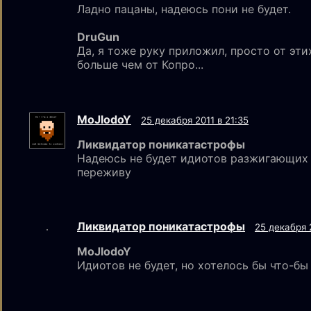
Ладно пацаны, надеюсь пони не будет.
DruGun
Да, я тоже руку приложил, просто от эт
больше чем от Копро...
MoJlodoY
25 декабря 2011 в 21:35
Ликвидатор поникатастрофы
Надеюсь не будет идиотов разжигающих с
переживу
Ликвидатор поникатастрофы
25 декабря 2
MoJlodoY
Идиотов не будет, но хотелось бы что-бы 