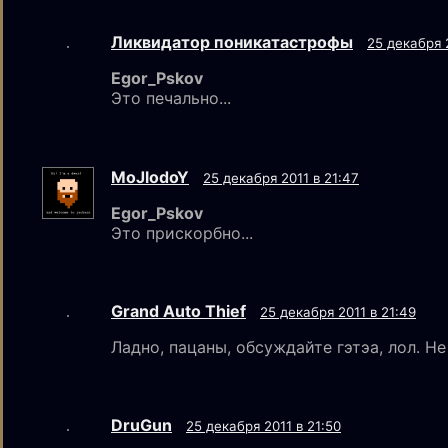
Ликвидатор поникатастрофы
25 декабря 
Egor_Pskov
Это печально...
MoJlodoY
25 декабря 2011 в 21:47
Egor_Pskov
Это прискорбно...
Grand Auto Thief
25 декабря 2011 в 21:49
Ладно, пацаны, обсуждайте гэтэа, лол. Не
DruGun
25 декабря 2011 в 21:50