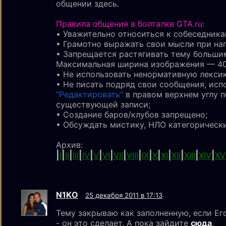
общении здесь.
Правила общения в болталке GTA.ru:
• Уважительно относиться к собеседника
• Грамотно выражать свои мысли при на
• Запрещается растягивать тему больши
Maксимальная ширина изображения — 40
• Не использовать ненормативную лексик
• Не писать подряд свои сообщения, исп
"Редактировать"
в правом верхнем углу п
существующей записи;
• Создание баров/клубов запрещено;
• Обсуждать мистику, НЛО категорическ
Архив:
|
|
|
|
|
|
|
|
|
|
|
|
|
|
|
I
II
III
IV
V
VI
VII
VIII
IX
X
XI
XII
XIII
XIV
XV
N1KО
25 декабря 2011 в 17:13
Тему закрываю как заполненную, если Е
- он это сделает. А пока зайдите
сюда
.