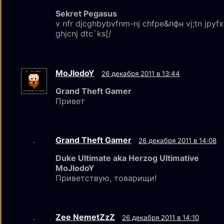
Sekret Pegasus
v nfr djcghbybvfnm-nj chfpe&пфн vj;tn jpyfxf
ghjcnj dtc`ks[/
MoJlodoY
26 декабря 2011 в 13:44
Grand Theft Gamer
Привет
Grand Theft Gamer
26 декабря 2011 в 14:08
Duke Ultimate aka Herzog Ultimative
MoJlodoY
Приветствую, товарищи!
Zee NemetZzZ
26 декабря 2011 в 14:10