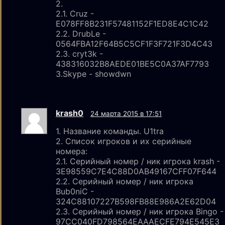
2.
2.1. Cruz -
E078FF8B231F57481152F1ED8E4C1C42
2.2. DrubLe -
0564FBA12F64B5C5CF1F3F721F3D4C43
2.3. cryt3k -
438316032B8AEDE01BE5C0A37AF7793
3.Skype - showdwn
krash0
24 марта 2015 в 17:51
1. Название команды. U1tra
2. Список игроков и их серийные
номера:
2.1. Серийный номер / ник игрока krash -
3E98559C7E4C88D0AB49167CFF07F644
2.2. Серийный номер / ник игрока
Bub0niC -
324C88107227B598FB88E986A2E62D04
2.3. Серийный номер / ник игрока Bingo -
97CC040FD798564EAAAECFE794E545E3