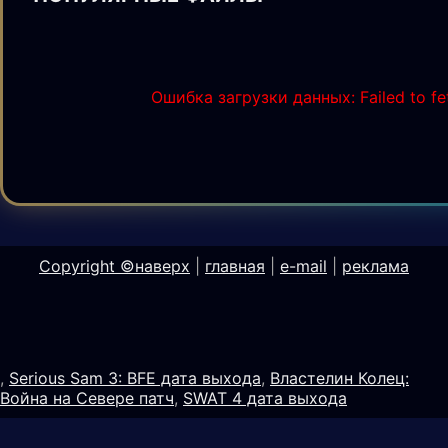
Ошибка загрузки данных: Failed to fe
Copyright ©
наверх
|
главная
|
e-mail
|
реклама
,
Serious Sam 3: BFE дата выхода
,
Властелин Колец:
Война на Севере патч
,
SWAT 4 дата выхода