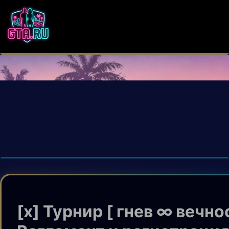
[x] Турнир [ гнев ∞ вечнос