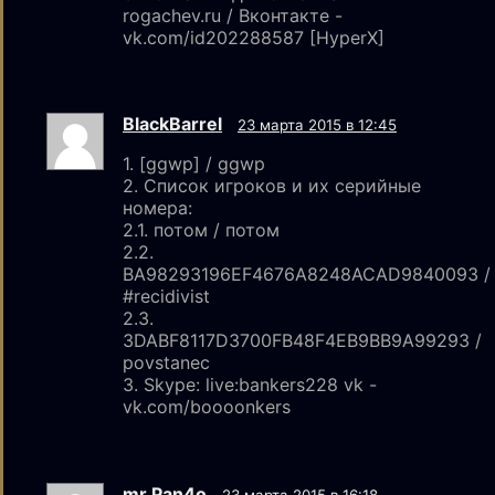
rogachev.ru / Вконтакте -
vk.com/id202288587 [HyperX]
BlackBarrel
23 марта 2015 в 12:45
1. [ggwp] / ggwp
2. Список игроков и их серийные
номера:
2.1. потом / потом
2.2.
BA98293196EF4676A8248ACAD9840093 /
#recidivist
2.3.
3DABF8117D3700FB48F4EB9BB9A99293 /
povstanec
3. Skype: live:bankers228 vk -
vk.com/boooonkers
mr.Pan4o
23 марта 2015 в 16:18