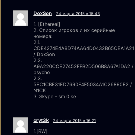
DoxSon
24 марта 2015 в 15:43
1. [Ethereal]
2. Список игроков и их серийные
номера:
2.1.
CDE4274E4A8D74AA64D0432B65CEA1A21
/ DoxSon
2.2.
A9A220CCE27452FFB2D506B8A67A1DA2 /
psycho
2.3.
5EC1CBE31ED7690F4F5034A1C26890E2 /
N1CK
3. Skype - sm.0.ke
cryt3k
24 марта 2015 в 16:21
1.[RW]