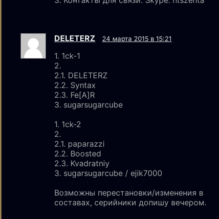
DELETERZ
24 марта 2015 в 15:21
1. 1ck-1
2.
2.1. DELETERZ
2.2. Syntax
2.3. Fe[A]R
3. sugarsugarcube
1. 1ck-2
2.
2.1. paparazzi
2.2. Boosted
2.3. Kvadratniy
3. sugarsugarcube / ejik7000
Возможны перестановки/изменения в
составах, серийники допишу вечером.