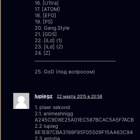
16. [U1tra]
17. [ATOM]
18. [EFO]
19. [PS]
20. Gang.Style
21. [GDS]
22. [iLd] (1)
23. [iLd] (2)
24. [Z]
_____________________________________
25. GoD (под вопросом)
lupiegz
22 марта 2015 в 20:58
1. plaer sekond
2.1. animeshnigg
A245C9D8E25A01EC587BCAC5A5F7ACB
2.2 lupieg
8E1EB7CBA3198F95F05509F15AA63C94
2.3 antoha