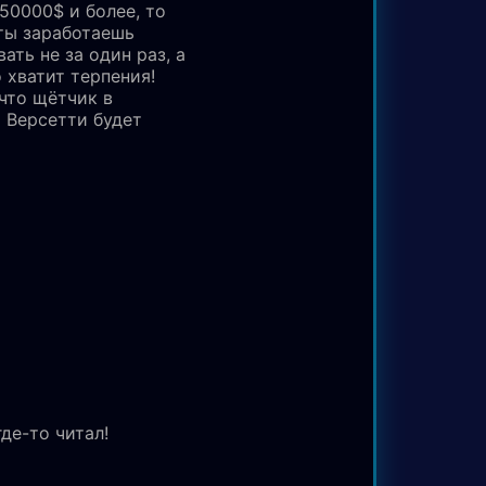
50000$ и более, то
ты заработаешь
ть не за один раз, а
о хватит терпения!
 что щётчик в
 Версетти будет
де-то читал!