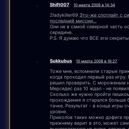
Shift007
10 марта 2008 в 14:34
2ladykiller69
Это-же спотлайт с с
последний миссии...
Они не в самой северной часть ос
середине.
P.S. Я думаю что ВСЕ эти секрет
Sukkubus
10 марта 2008 в 16:27
Тоже мне, вспомнили старые прик
когда проходил первый раз игру.
решил проверить. С мороженым не
Мерседес раз 10 ждал - не появил
Сколько же нужно пройти пешком
прохождения я старался больше б
тачке. Результат - в конце игры 
уровне.
Приколов таких можно дофига пр
прежнему верит в это, может сам
вышесказанное не очень сложно, н