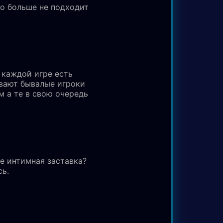
го больше не подходит
 каждой игре есть
ывают бывалые игроки
 а те в свою очередь
не интимная заставка?
сь.