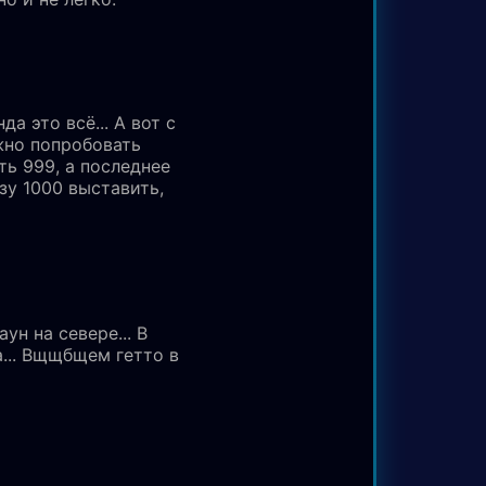
а это всё... А вот с
но попробовать
ть 999, а последнее
зу 1000 выставить,
аун на севере... В
na... Вщщбщем гетто в