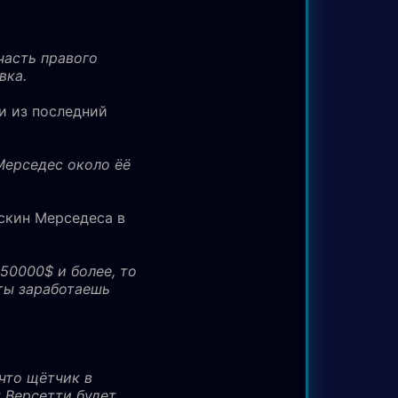
часть правого
вка.
и из последний
 Мерседес около ёё
 скин Мерседеса в
50000$ и более, то
ты заработаешь
 что щётчик в
 Версетти будет