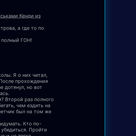
иськами Кенди из
трова, а где то по
ы полный ГОН!
олы. Я о них читал,
 После прохождения
 дотянул, но вот
ась.
? Второй раз полного
егать, чем ездить на
счетчик был на том же
идумать. Кто по-
 убедиться. Пройти
о и не легко.