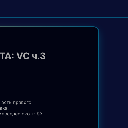
TA: VC ч.3
часть правого
вка.
 Мерседес около ёё