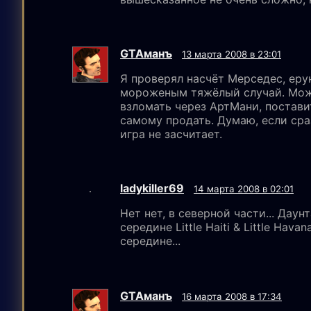
GTAмaнъ
13 марта 2008 в 23:01
Я проверял насчёт Мерседес, ерунд
мороженым тяжёлый случай. Мож
взломать через АртМани, постави
самому продать. Думаю, если сра
игра не засчитает.
ladykiller69
14 марта 2008 в 02:01
Нет нет, в северной части... Даунт
середине Little Haiti & Little Hava
середине...
GTAмaнъ
16 марта 2008 в 17:34