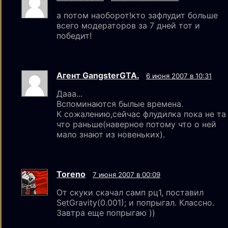
а потом наоборот!кто зафлудит больше
всего модераторов за 7 дней тот и
победит!
Агент GangsterGTA.
6 июня 2007 в 10:31
Дааа...
Вспоминаются былые времена.
К сожалению,сейчас флудилка пока не та
что раньше(наверное потому что о ней
мало знают из новеньких).
Toreno
7 июня 2007 в 00:09
От скуки скачал самп рц1, поставил
SetGravity(0.001); и попрыгал. Классно.
Завтра еще попрыгаю ))