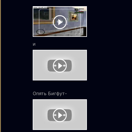
и
Опять Бигфут-