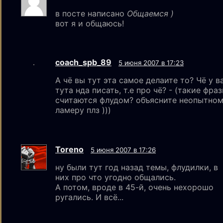
в посте написано
Общаемся )
вот я и общаюсь!
coach_spb_89
5 июня 2007 в 17:23
А чё вы тут эта самое делаите то? Чё у в
тута нда писать, т.е про чё? - (такие фра
считаются флудом? объясните неопытно
ламеру плз )))
Toreno
5 июня 2007 в 17:26
ну были тут год назад темы, флудилки, в
них про что угодно общались.
А потом, вроде в 45-й, очень нехорошо
ругались. И всё...