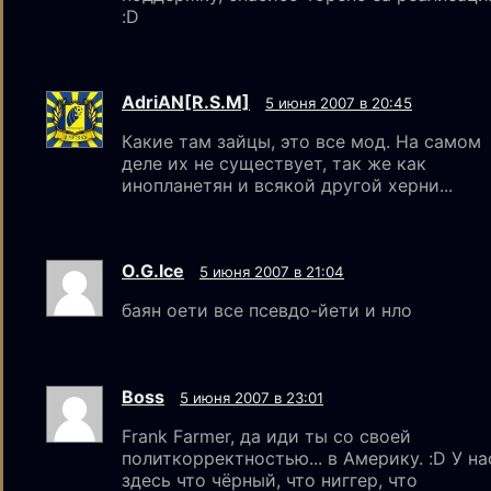
:D
AdriAN[R.S.M]
5 июня 2007 в 20:45
Какие там зайцы, это все мод. На самом
деле их не существует, так же как
инопланетян и всякой другой херни...
O.G.Ice
5 июня 2007 в 21:04
баян оети все псевдо-йети и нло
Boss
5 июня 2007 в 23:01
Frank Farmer, да иди ты со своей
политкорректностью... в Америку. :D У на
здесь что чёрный, что ниггер, что