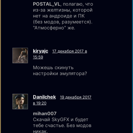
POSTAL_VL
, полагаю, что
из-за желтизны, которой
нет на андроиде и ПК
(без модов, разумеется).
"Атмосферно" же.
kiryajc
17 декабря 2017 в
15:59
Можешь скинуть
настройки эмулятора?
Danilchek
19 декабря 2017
в 19:20
mihan007
Скачай SkyGFX и будет
тебе счастье. Без модов
никак.