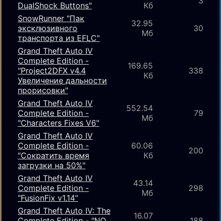
3
DualShock Buttons"
Кб
SnowRunner "Пак
32.95
эксклюзивного
30
Мб
транспорта из EFLC"
Grand Theft Auto IV
Complete Edition -
169.65
"Project2DFX v4.4
338
Кб
Увеличение дальности
прорисовки"
Grand Theft Auto IV
552.54
Complete Edition -
79
Мб
"Characters Fixes V6"
Grand Theft Auto IV
Complete Edition -
60.06
200
"Сократить время
Кб
загрузки на 50%"
Grand Theft Auto IV
43.14
Complete Edition -
298
Мб
"FusionFix v1.14"
Grand Theft Auto IV: The
16.07
Complete Edition - "NO
188