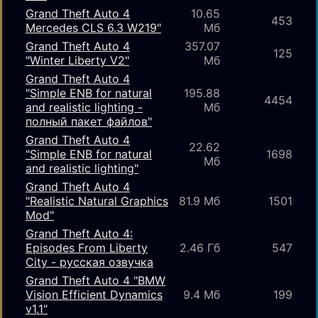
Grand Theft Auto 4
10.65
453
Mercedes CLS 6.3 W219"
Мб
Grand Theft Auto 4
357.07
125
"Winter Liberty V2"
Мб
Grand Theft Auto 4
"Simple ENB for natural
195.88
4454
and realistic lighting -
Мб
полный пакет файлов"
Grand Theft Auto 4
22.62
"Simple ENB for natural
1698
Мб
and realistic lighting"
Grand Theft Auto 4
"Realistic Natural Graphics
81.9 Мб
1501
Mod"
Grand Theft Auto 4:
Episodes From Liberty
2.46 Гб
547
City - русская озвучка
Grand Theft Auto 4 "BMW
Vision Efficient Dynamics
9.4 Мб
199
v1.1"