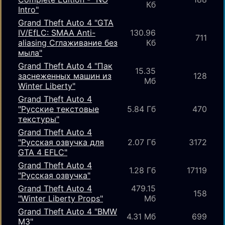
Кб
Intro"
Grand Theft Auto 4 "GTA
IV/EfLC: SMAA Anti-
130.96
711
aliasing Сглаживание без
Кб
мыла"
Grand Theft Auto 4 "Пак
15.35
заснеженных машин из
128
Мб
Winter Liberty"
Grand Theft Auto 4
"Русские текстовые
5.84 Гб
470
текстуры"
Grand Theft Auto 4
"Русская озвучка для
2.07 Гб
3172
GTA 4 EFLC"
Grand Theft Auto 4
1.28 Гб
17119
"Русская озвучка"
Grand Theft Auto 4
479.15
158
"Winter Liberty Props"
Мб
Grand Theft Auto 4 "BMW
4.31 Мб
699
M3"