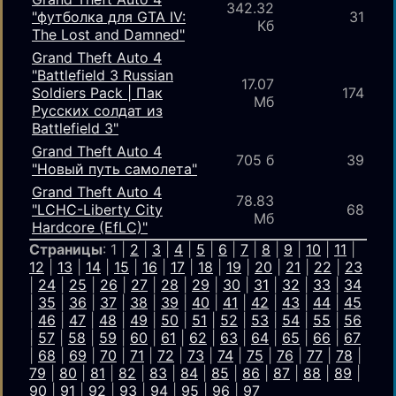
342.32
"футболка для GTA IV:
31
Кб
The Lost and Damned"
Grand Theft Auto 4
"Battlefield 3 Russian
17.07
Soldiers Pack | Пак
174
Мб
Русских солдат из
Battlefield 3"
Grand Theft Auto 4
705 б
39
"Новый путь самолета"
Grand Theft Auto 4
78.83
"LCHC-Liberty City
68
Мб
Hardcore (EfLC)"
Страницы
: 1 |
2
|
3
|
4
|
5
|
6
|
7
|
8
|
9
|
10
|
11
|
12
|
13
|
14
|
15
|
16
|
17
|
18
|
19
|
20
|
21
|
22
|
23
|
24
|
25
|
26
|
27
|
28
|
29
|
30
|
31
|
32
|
33
|
34
|
35
|
36
|
37
|
38
|
39
|
40
|
41
|
42
|
43
|
44
|
45
|
46
|
47
|
48
|
49
|
50
|
51
|
52
|
53
|
54
|
55
|
56
|
57
|
58
|
59
|
60
|
61
|
62
|
63
|
64
|
65
|
66
|
67
|
68
|
69
|
70
|
71
|
72
|
73
|
74
|
75
|
76
|
77
|
78
|
79
|
80
|
81
|
82
|
83
|
84
|
85
|
86
|
87
|
88
|
89
|
90
|
91
|
92
|
93
|
94
|
95
|
96
|
97