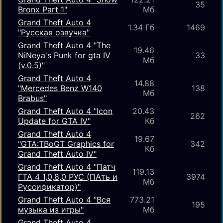
35
Bronx Part 1"
Мб
Grand Theft Auto 4
1.34 Гб
1469
"Русская озвучка"
Grand Theft Auto 4 "The
19.46
NiNeya's Punk for gta IV
33
Мб
(v.0.5)"
Grand Theft Auto 4
14.88
"Mercedes Benz W140
138
Мб
Brabus"
Grand Theft Auto 4 "Icon
20.43
262
Update for GTA IV"
Кб
Grand Theft Auto 4
19.67
"GTA:TBoGT Graphics for
342
Кб
Grand Theft Auto IV"
Grand Theft Auto 4 "Патч
119.13
ГТА 4 1,0,8,0 РУС (ПАть и
3974
Мб
Руссификатор)"
Grand Theft Auto 4 "Вся
773.21
195
музыка из игры"
Мб
Grand Theft Auto 4