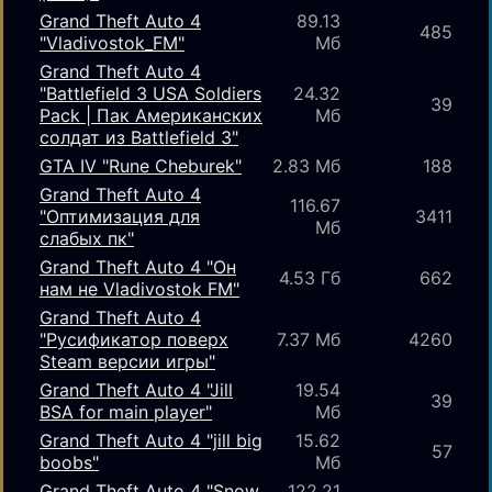
Grand Theft Auto 4
89.13
485
"Vladivostok_FM"
Мб
Grand Theft Auto 4
"Battlefield 3 USA Soldiers
24.32
39
Pack | Пак Американских
Мб
солдат из Battlefield 3"
GTA IV "Rune Cheburek"
2.83 Мб
188
Grand Theft Auto 4
116.67
"Оптимизация для
3411
Мб
слабых пк"
Grand Theft Auto 4 "Он
4.53 Гб
662
нам не Vladivostok FM"
Grand Theft Auto 4
"Русификатор поверх
7.37 Мб
4260
Steam версии игры"
Grand Theft Auto 4 "Jill
19.54
39
BSA for main player"
Мб
Grand Theft Auto 4 "jill big
15.62
57
boobs"
Мб
Grand Theft Auto 4 "Snow
122.21