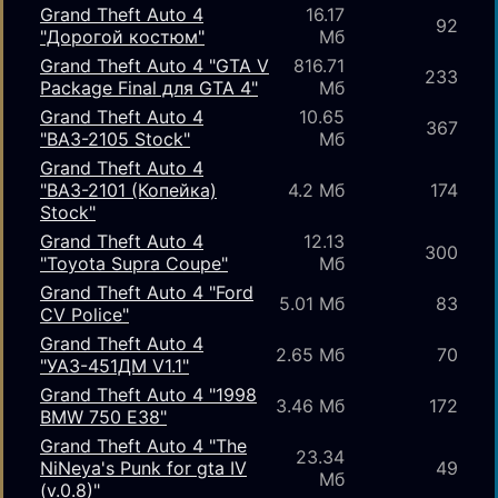
Grand Theft Auto 4
16.17
92
"Дорогой костюм"
Мб
Grand Theft Auto 4 "GTA V
816.71
233
Package Final для GTA 4"
Мб
Grand Theft Auto 4
10.65
367
"ВАЗ-2105 Stock"
Мб
Grand Theft Auto 4
"ВАЗ-2101 (Копейка)
4.2 Мб
174
Stock"
Grand Theft Auto 4
12.13
300
"Toyota Supra Coupe"
Мб
Grand Theft Auto 4 "Ford
5.01 Мб
83
CV Police"
Grand Theft Auto 4
2.65 Мб
70
"УАЗ-451ДМ V1.1"
Grand Theft Auto 4 "1998
3.46 Мб
172
BMW 750 E38"
Grand Theft Auto 4 "The
23.34
NiNeya's Punk for gta IV
49
Мб
(v.0.8)"