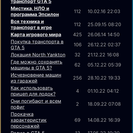
транспорт GTA 5
Мистика, НЛО и
112
10.02.16 22:03
программа Эпсилон
Вся техника и
112
25.09.15 08:20
транспорт в игре
Карта игрового мира
425
26.06.14 14:50
Покупка транспорта в
106
26.12.22 02:37
GTA 5
Локация North Yankton
32
21.12.22 16:08
Где можно сохранять
62
05.12.22 05:39
машины в GTA 5?
Исчезновение машин
256
28.10.22 19:33
из гаражей
Как использовать
4
01.10.22 04:12
прицеп для лодок?
Они погибают и всем
2
18.09.22 07:08
пофиг
Прокачка
характеристик
69
14.08.22 16:39
персонажей