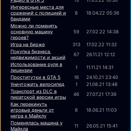
Радио в GTA 5
13
17.05.22 10:30
Интересные места для
сражений с полицией и
8
18.04.22 05:36
бандами
Можно ли поменять
основную машину
59
27.02.22 14:38
героев?
Игра на бирже
313
17.02.22 11:32
Покупка бизнеса,
67
26.11.21 12:12
недвижимости и акций
Использование руля в
1
11.11.21 14:31
лицензии
Проститутки в GTA 5
16
24.10.21 23:40
Уничтожить велосипед
1
21.08.21 13:48
Транспорт из DLC в
46
27.07.21 17:39
пиратской версии игры
Как перекинуть
игровые деньги от
8
18.06.21 11:03
негра к Майклу
Поменялась машина у
11
26.05.21 15:41
Майкла