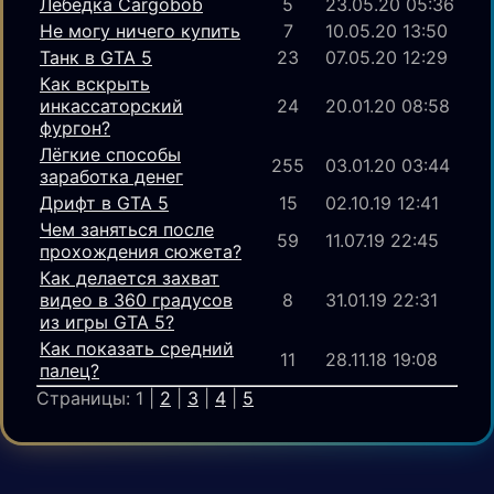
Лебёдка Cargobob
5
23.05.20 05:36
Не могу ничего купить
7
10.05.20 13:50
Танк в GTA 5
23
07.05.20 12:29
Как вскрыть
инкассаторский
24
20.01.20 08:58
фургон?
Лёгкие способы
255
03.01.20 03:44
заработка денег
Дрифт в GTA 5
15
02.10.19 12:41
Чем заняться после
59
11.07.19 22:45
прохождения сюжета?
Как делается захват
видео в 360 градусов
8
31.01.19 22:31
из игры GTA 5?
Как показать средний
11
28.11.18 19:08
палец?
Страницы: 1 |
2
|
3
|
4
|
5