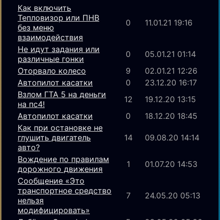
Как включить
Тепловизор или ПНВ
0
11.01.21 19:16
без меню
взаимодействия
Не идут задания или
0
05.01.21 01:14
различные гонки
Оторвало колесо
9
02.01.21 12:26
Автопилот касатки
0
23.12.20 16:17
Взлом ГТА 5 на деньги
12
19.12.20 13:15
на пс4!
Автопилот касатки
0
18.12.20 18:45
Как при остановке не
глушить двигатель
14
09.08.20 14:14
авто?
Вождение по правилам
1
01.07.20 14:53
дорожного движения
Сообщение «Это
транспортное средство
7
24.05.20 05:13
нельзя
модифицировать»