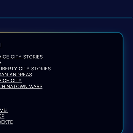
I
V
VICE CITY STORIES
V
LIBERTY CITY STORIES
 SAN ANDREAS
VICE CITY
 CHINATOWN WARS
УМЫ
ЕР
ОЕКТЕ