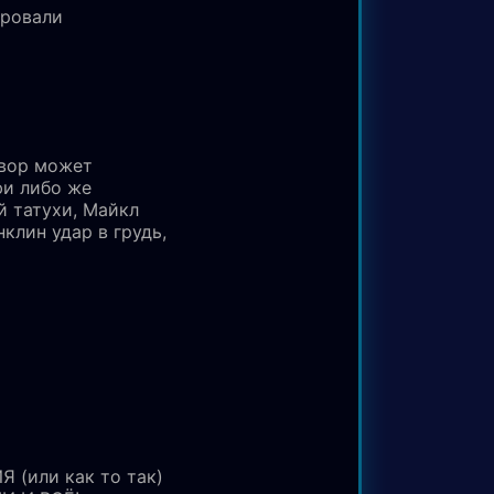
ировали
евор может
фи либо же
й татухи, Майкл
нклин удар в грудь,
 (или как то так)