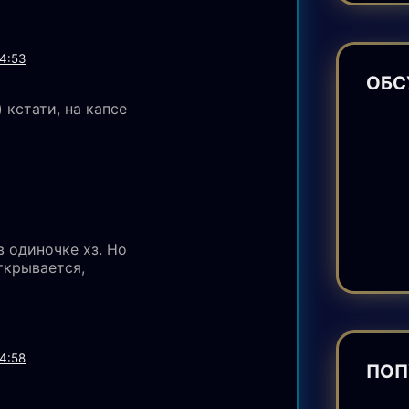
14:53
ОБС
 кстати, на капсе
в одиночке хз. Но
ткрывается,
14:58
ПОП