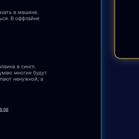
азать в машине.
ься. В оффлайне
лаина в сингл.
думаю многие будут
лают ненужной, а
5:06