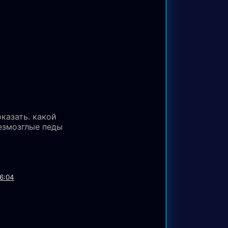
казать. какой
безмозглые педы
16:04