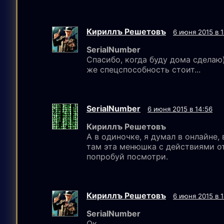
Кириллъ Решетовъ
6 июня 2015 в 
SerialNumber
Спасибо, когда буду дома сделаю)
же спецспособность стоит...
SerialNumber
6 июня 2015 в 14:56
Кириллъ Решетовъ
А в одиночке, я думал в онлайне, 
там эта менюшка с действиями о
попробуй посмотри.
Кириллъ Решетовъ
6 июня 2015 в 
SerialNumber
Ок