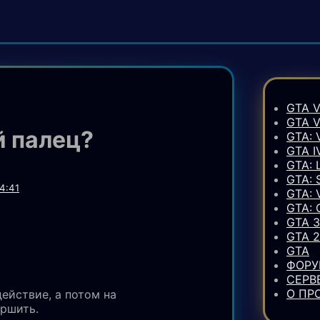
GTA V
GTA 
й палец?
GTA: 
GTA I
GTA: 
GTA:
4:41
GTA: 
GTA:
GTA 3
GTA 2
GTA
ФОР
СЕРВ
О ПР
ействие, а потом на
ершить.