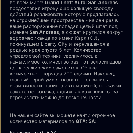
во всем мире!
Grand Theft Auto: San Andreas
предоставил игроку еще большую свободу
действий реализовать которую предлагалась
на огромнейшем пространстве - на сей раз в
ваше распоряжение попадал целый штат под
именем
San Andreas
, а сюжет крутился вокруг
афроамериканца по имени Карл (CJ),
покинувшем Liberty City и вернувшемся в
родные края спустя 5 лет. Количество
управляемой техники увеличилось в
немыслимое количество раз - от велосипедов
до пассажирских самолетов. Общее
количество - порядка 200 единиц. Наконец,
главный герой умеет плавать! Появились
возможности тюнинга автомобилей, прокачки
самого персонажа, одним словом новшества
перечислять можно до бесконечности.
На нашем сайте вы можете найти огромное
количество материалов по
GTA: SA
:
Рецензия на GTA:SA