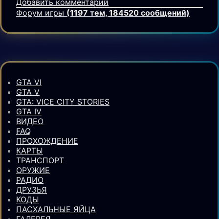
Добавить комментарий
Форум игры
(1197 тем, 184520 сообщений)
GTA VI
GTA V
GTA: VICE CITY STORIES
GTA IV
ВИДЕО
FAQ
ПРОХОЖДЕНИЕ
КАРТЫ
ТРАНСПОРТ
ОРУЖИЕ
РАДИО
ДРУЗЬЯ
КОДЫ
ПАСХАЛЬНЫЕ ЯЙЦА
ГАЛЕРЕЯ