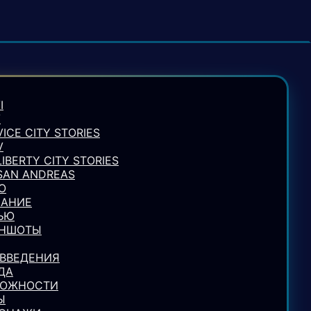
I
V
VICE CITY STORIES
V
LIBERTY CITY STORIES
 SAN ANDREAS
О
АНИЕ
ЬЮ
ИНШОТЫ
ВВЕДЕНИЯ
ДА
МОЖНОСТИ
Ы