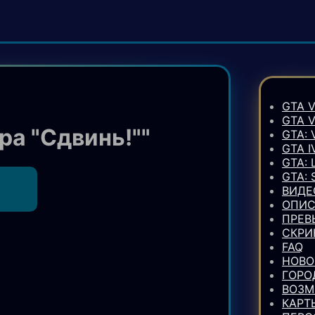
GTA V
GTA 
ра "Сдвинь!""
GTA: 
GTA I
GTA: 
GTA:
ВИДЕ
ОПИС
ПРЕВ
СКР
FAQ
НОВО
ГОРО
ВОЗ
КАРТ