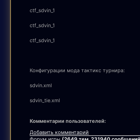
ctf_sdvin_1
ctf_sdvin_1
ctf_sdvin_1
Конфигурации мода тактикс турнира:
sdvin.xml
sdvin_tie.xml
Комментарии пользователей:
Добавить комментарий
Форум игры
(2649 тем, 231940 сообщений