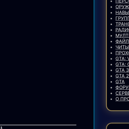
ПЕР
ОРУЖ
НАВЫ
ГРУП
ТРАН
РАДИ
МУЛТ
ФАЙ
ЧИТЫ
ПРОХ
GTA: 
GTA:
GTA 3
GTA 2
GTA
ФОР
СЕРВ
О ПР
)