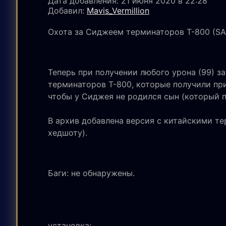
Дата добавления: 21 июня 2020 в 22:28
Добавил:
Mavis_Vermillion
Охота за Сиджеем терминаторов Т-800 (SA)
Теперь при получении любого урона (99) з
терминаторов Т-800, которые получили при
чтобы у Сиджея не родился сын (который п
В архив добавлена версия с китайскими т
хедшоту).
Баги: не обнаружены.
установка: