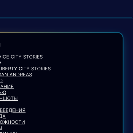
I
V
VICE CITY STORIES
V
LIBERTY CITY STORIES
 SAN ANDREAS
О
АНИЕ
ЬЮ
ИНШОТЫ
ВВЕДЕНИЯ
ДА
МОЖНОСТИ
Ы