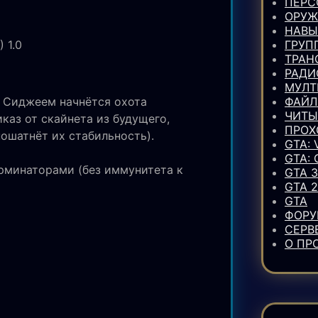
ПЕР
ОРУЖ
НАВЫ
 1.0
ГРУП
ТРАН
РАДИ
МУЛТ
а Сиджеем начнётся охота
ФАЙ
ЧИТЫ
каз от скайнета из будущего,
ПРОХ
ошатнёт их стабильность).
GTA: 
GTA:
ерминаторами (без иммунитета к
GTA 3
GTA 2
GTA
ФОР
СЕРВ
О ПР