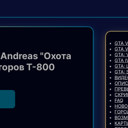
GTA V
GTA 
 Andreas "Охота
GTA: 
GTA I
торов Т-800
GTA: 
GTA:
ВИДЕ
ОПИС
ПРЕВ
СКР
FAQ
НОВО
ГОРО
ВОЗ
КАРТ