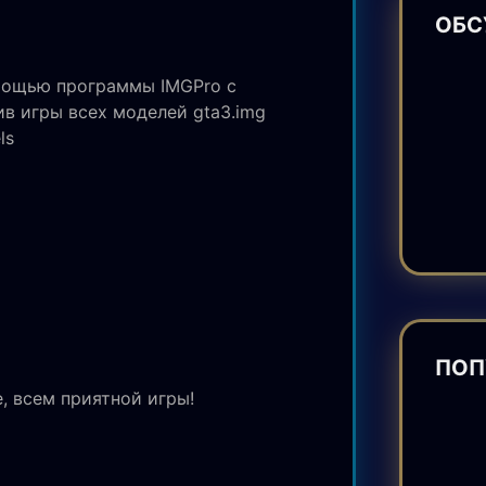
ОБС
омощью программы IMGPro с
в игры всех моделей gta3.img
ls
ПОП
, всем приятной игры!