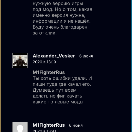
нужную версию игры
под мод. Но о том, какая
именно версия нужна,
информации я не нашёл.
Буду очень благодарен
за отклик.
Alexander_Vesker
6 июня
2020 в 13:19
M1FighterRus
Ты хоть ошибки удали. И
пиши туда где качал его.
Думаешь тут всем
делать не фиг качать
какие то левые моды
M1FighterRus
6 июня
2020 в 13:41