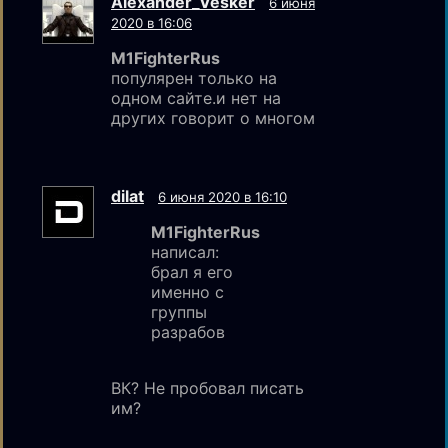
Alexander_Vesker
6 июня
2020 в 16:06
M1FighterRus
популярен только на
одном сайте.и нет на
других говорит о многом
dilat
6 июня 2020 в 16:10
M1FighterRus
написал:
брал я его
именно с
группы
разрабов
ВК? Не пробовал писать
им?