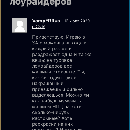
лоурайдеров
VampERRus
16 июля 2020
в 22:19
Приветствую. Играю в
SA с момента выхода и
каждый раз меня
раздражает одна и та же
вещь: на тусовке
лоурайдеров все
машины стоковые. Ты,
как бы, один такой
накрашенный
приезжаешь и сильно
выделяешься. Можно ли
как-нибудь изменить
машины НПЦ на хоть
сколько-нибудь
кастомные? Хоть
раскраски на них
поставить? Нужен ли