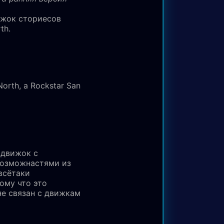
ижок сториесов
th.
orth, а Rockstar San
 движок с
озможнастями из
 всётаки
ому что это
не связан с движкам