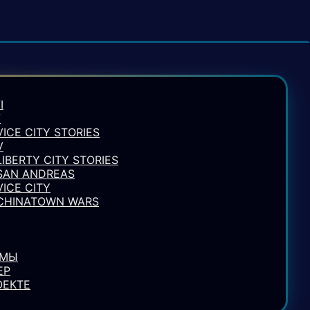
I
V
VICE CITY STORIES
V
LIBERTY CITY STORIES
 SAN ANDREAS
VICE CITY
 CHINATOWN WARS
УМЫ
ЕР
ОЕКТЕ