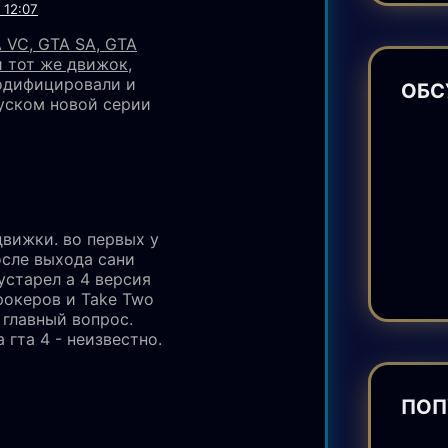
 12:07
A VC, GTA SA, GTA
 тот же движок,
модифицировали и
ОБС
уском новой серии
вижки. во первых у
осле выхода сани
устарел а 4 версия
рокеров и Take Two
 главный вопрос.
 гта 4 - неизвестно.
ПОП