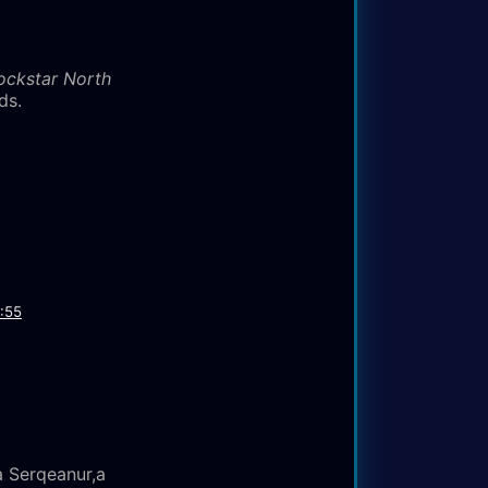
ckstar North
ds.
:55
 Serqeanur,а