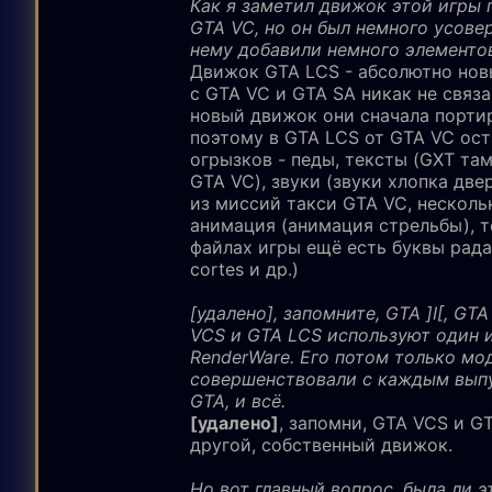
Как я заметил движок этой игры 
GTA VC, но он был немного усове
нему добавили немного элементо
Движок GTA LCS - абсолютно нов
с GTA VC и GTA SA никак не связа
новый движок они сначала порти
поэтому в GTA LCS от GTA VC ос
огрызков - педы, тексты (GXT там
GTA VC), звуки (звуки хлопка две
из миссий такси GTA VC, несколь
анимация (анимация стрельбы), т
файлах игры ещё есть буквы радара
cortes и др.)
[удалено], запомните, GTA ]I[, GT
VCS и GTA LCS используют один и
RenderWare. Его потом только м
совершенствовали с каждым вып
GTA, и всё.
[удалено]
, запомни, GTA VCS и G
другой, собственный движок.
Но вот главный вопрос. была ли э