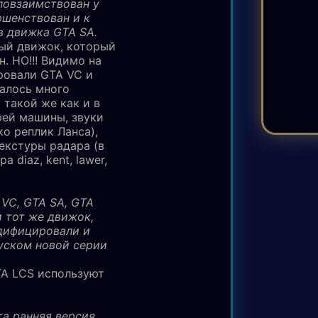
повзаимствован у
ршенствован и к
в движка GTA SA.
ый движок, который
н. НО!!! Видимо на
ровали GTA VC и
талось много
 такой же как и в
рей машины, звуки
ко реплик Ланса),
екстуры радара (в
 diaz, kent, lawer,
A VC, GTA SA, GTA
 тот же движок,
одифицировали и
уском новой серии
TA LCS используют
та ранняя версия