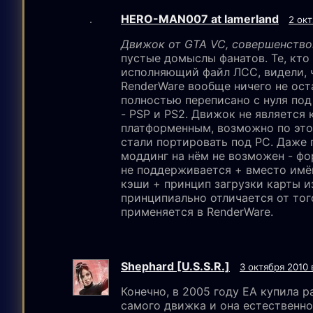
HERO-MAN007 at lamerland
2 окт
Движок от GTA VC, совершенство
пустые домыслы фанатов. Те, кто
исполняющий файл ЛСС, видели, ч
RenderWare вообще ничего не ост
полностью переписано с нуля под
- PSP и PS2. Движок не является 
платформенным, возможно по это
стали портировать под PC. Даже
моддинг на нём не возможен - ф
не поддерживается + вместо имё
кэши + принцип загрузки карты 
принципиально отличается от тог
применяется в RenderWare.
Shephаrd [U.S.S.R.]
3 октября 2010 
Конечно, в 2005 году EA купила р
самого движка и она естественно