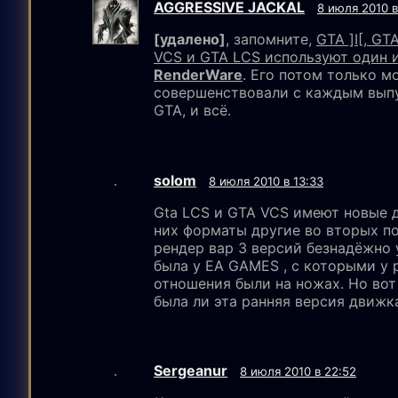
AGGRESSIVE JACKAL
8 июля 2010 в
[удалено]
, запомните,
GTA ]I[, GT
VCS и GTA LCS используют один и
RenderWare
. Его потом только 
совершенствовали с каждым вып
GTA, и всё.
solom
8 июля 2010 в 13:33
Gta LCS и GTA VCS имеют новые д
них форматы другие во вторых п
рендер вар 3 версий безнадёжно 
была у EA GAMES , с которыми у 
отношения были на ножах. Но вот
была ли эта ранняя версия движка
Sergeanur
8 июля 2010 в 22:52