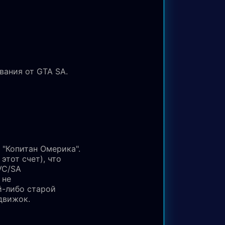
вания от GTA SA.
 "Копитан Омерика".
этот счет), что
/VC/SA
 не
-либо старой
движок.