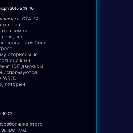
ября 2010 в 18:40
вания от GTA SA
-
 смотрел
то в нём от
алось, всё
 консоли тёти Сони
кросс
му сториесы не
 полноценный
ормат IDE движком
н используются
из WRLD
о, который
в 10:22
азработчика этого
 запретила