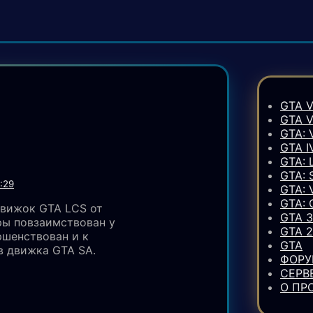
GTA V
GTA 
GTA: 
GTA I
GTA: 
GTA:
:29
GTA: 
GTA:
движок GTA LCS от
GTA 3
гры повзаимствован у
GTA 2
ршенствован и к
GTA
в движка GTA SA.
ФОР
СЕРВ
О ПР