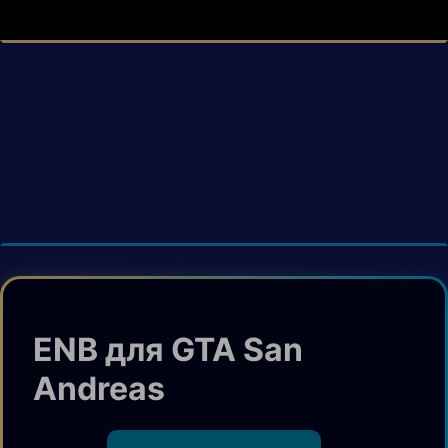
ENB для GTA San
Andreas