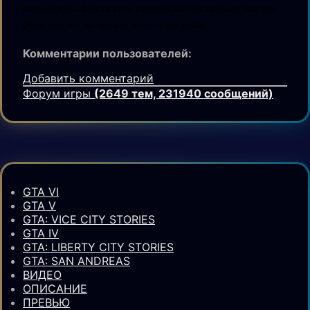
оригинальных файлов игры 'vorbisFile.dll' собственным, поэтому
убедитесь, что вы сделали копию этого файла.
Комментарии пользователей:
Добавить комментарий
Форум игры
(2649 тем, 231940 сообщений)
GTA VI
GTA V
GTA: VICE CITY STORIES
GTA IV
GTA: LIBERTY CITY STORIES
GTA: SAN ANDREAS
ВИДЕО
ОПИСАНИЕ
ПРЕВЬЮ