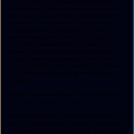
Библиотека CLEO постоянно улучшается и расширяется с
течением времени. В очень редких случаях некоторые скрипты,
написанные для CLEO 3, могут не работать с CLEO 4. Начиная с
версии CLEO 4.3, вы можете включить специальный режим
совместимости для скриптов CLEO 3. Для этого измените
расширение файла скрипта (обычно это '.cs') на '.cs3'. CLEO 4.3
будет работать с такими скриптами в особом режиме, который
включает в себя изменение поведения некоторых скриптовых
команд. В тоже время в абсолютном большинстве случаев
скрипты CLEO 3 работают с библиотекой СLEO 4.3.16 без каких-
либо проблем, и использование режима совместимости не
требуется.
СLEO 4.3.16 поддерживает три версии игры GTA San Andreas: 1.0,
1.01, 3.0 (STEAM версия GTA San Andreas).
В комплекте с библиотекой CLEO устанавливается ASI Loader. ASI
Loader - это программа, которая автоматически загружает файлы
с расширением .asi при старте игры. ASI Loader заменяет один из