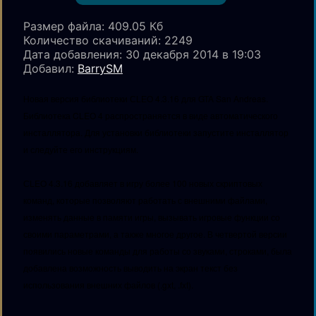
Размер файла: 409.05 Кб
Количество скачиваний
: 2249
Дата добавления: 30 декабря 2014 в 19:03
Добавил:
BarrySM
Новая версия библиотеки СLEO 4.3.16 для GTA San Andreas.
Библиотека CLEO 4 распространяется в виде автоматического
инсталлятора. Для установки библиотеки запустите инсталлятор
и следуйте его инструкциям.
СLEO 4.3.16 добавляет в игру более 100 новых скриптовых
команд, которые позволяют работать с внешними файлами,
изменять данные в памяти игры, вызывать игровые функции со
своими параметрами, а также многое другое. В четвертой версии
появились новые команды для работы со звуками, строками, была
добавлена возможность выводить на экран текст без
использования внешних файлов (.gxt, .fxt).