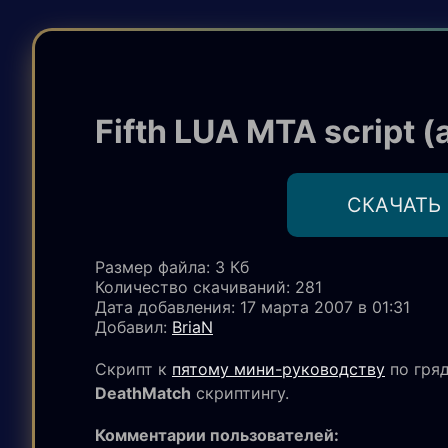
Fifth LUA MTA script (
CКАЧАТЬ
Размер файла: 3 Кб
Количество скачиваний
: 281
Дата добавления: 17 марта 2007 в 01:31
Добавил:
BriaN
Скрипт к
пятому мини-руководству
по гря
DeathMatch
скриптингу.
Комментарии пользователей: