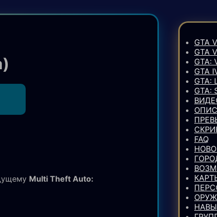
GTA V
GTA 
a)
GTA: 
GTA I
GTA: 
GTA:
ВИДЕ
ОПИС
ПРЕВ
СКР
FAQ
НОВО
ГОРО
ВОЗ
КАРТ
дущему
Multi Theft Auto:
ПЕР
ОРУЖ
НАВЫ
ГРУП