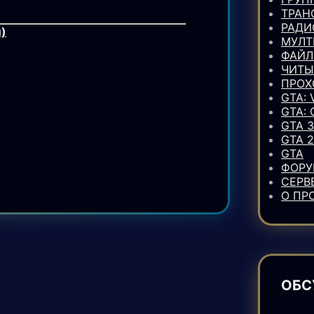
ТРАН
РАДИ
)
МУЛТ
ФАЙ
ЧИТЫ
ПРОХ
GTA: 
GTA:
GTA 3
GTA 2
GTA
ФОР
СЕРВ
О ПР
ОБС