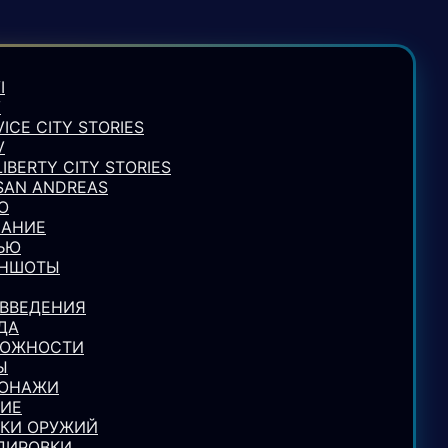
I
V
VICE CITY STORIES
V
LIBERTY CITY STORIES
 SAN ANDREAS
О
АНИЕ
ЬЮ
ИНШОТЫ
ВВЕДЕНИЯ
ДА
МОЖНОСТИ
Ы
СОНАЖИ
ИЕ
КИ ОРУЖИЙ
ПИРОВКИ